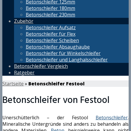
Betonschleifer 125mm
Betonschleifer 180mm
Betonschleifer 230mm
Zubehör
Betonschleifer Aufsatz
Betonschleifer für Flex
Betonschleifer Scheiben
Betonschleifer Absaughaube
Betonschleifer für Winkelschleifer
Betonschleifer und Langhalsschleifer
Betonschleifer Vergleich
Ratgeber
Startseite
»
Betonschleifer Festool
Betonschleifer von Festool
Unerschütterlich – der Festool
Betonschleifer
.
Mineralische Untergründe sind anders zu behandeln als
andere Materialien.
Beton
beispielsweise kann nicht