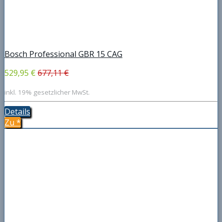
Bosch Professional GBR 15 CAG
529,95 €
677,11 €
inkl. 19% gesetzlicher MwSt.
Details
Zu
*