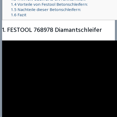
1.4
Vorteile von Festool Betonschleifern:
1.5
Nachteile dieser Betonschleifern:
1.6
Fazit
1. FESTOOL 768978 Diamantschleifer